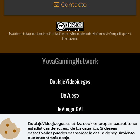
Contacto
Esta obra está bajo una licencia de Creative Commons Reconocimiento-NoComercial-CompartirIgual 4.0
Internacional
YovaGamingNetwork
DoblajeVideojuegos
DeVuego
DeVuego GAL
DeVuego LATAM
DoblajeVideojuegos.es utiliza
cookies propias
para obtener
estadísticas de acceso de los usuarios. Si deseas
desactivarlas puedes
desmarcar la casilla de seguimiento
DeVuego Portugal
que encontrarás abajo.