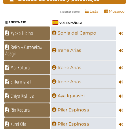
Lista
Mosaico
Mostrar como
PERSONAJE
VOZ ESPAÑOLA
Kyoko Hibino
Sonia del Campo
Reiko «Kureneko»
Irene Arias
Asagiri
Mai Kokura
Irene Arias
Enfermera 1
Irene Arias
Chiyo Kishibe
Aya Igarashi
Rin Kagura
Pilar Espinosa
Kumi Ota
Pilar Espinosa