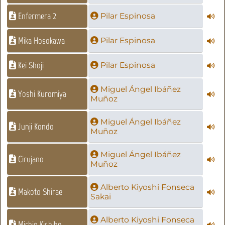
Enfermera 2
Pilar Espinosa
Mika Hosokawa
Pilar Espinosa
Kei Shoji
Pilar Espinosa
Miguel Ángel Ibáñez
Yoshi Kuromiya
Muñoz
Miguel Ángel Ibáñez
Junji Kondo
Muñoz
Miguel Ángel Ibáñez
Cirujano
Muñoz
Alberto Kiyoshi Fonseca
Makoto Shirae
Sakai
Alberto Kiyoshi Fonseca
Michio Kishibe