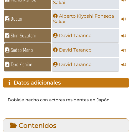
Sakai
Alberto Kiyoshi Fonseca
Doctor
Sakai
Shin Suzutani
David Taranco
Sadao Mano
David Taranco
Take Kishibe
David Taranco
Datos adicionales
Doblaje hecho con actores residentes en Japón.
Contenidos