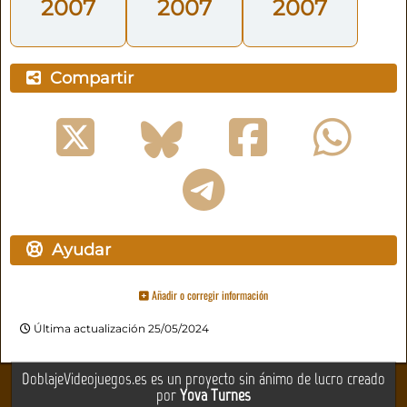
2007
2007
2007
Compartir
Ayudar
Añadir o corregir información
Última actualización 25/05/2024
DoblajeVideojuegos.es es un proyecto sin ánimo de lucro creado
por
Yova Turnes