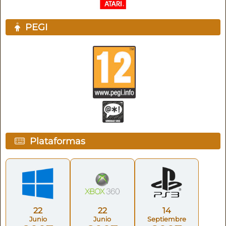
PEGI
Plataformas
22
22
14
Junio
Junio
Septiembre