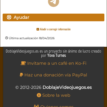
Ayudar
Añadir o corregir información
Última actualización 18/04/2026
DoblajeVideojuegos.es es un proyecto sin ánimo de lucro creado
por
Yova Turnes
Invítame a un café en Ko-Fi
Haz una donación vía PayPal
© 2012-2026
DoblajeVideojuegos.es
Sobre la web