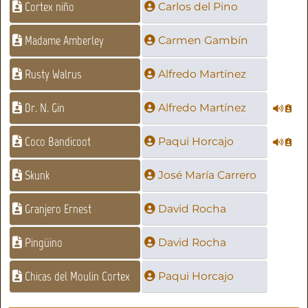
Cortex niño
Carlos del Pino
Madame Amberley
Carmen Gambín
Rusty Walrus
Alfredo Martínez
Dr. N. Gin
Alfredo Martínez
Coco Bandicoot
Paqui Horcajo
Skunk
José María Carrero
Granjero Ernest
David Rocha
Pingüino
David Rocha
Chicas del Moulin Cortex
Paqui Horcajo