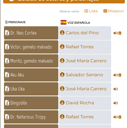
Lista
Mosaico
Mostrar como
PERSONAJE
VOZ ESPAÑOLA
Dr. Neo Cortex
Carlos del Pino
Victor, gemelo malvado
Rafael Torres
Moritz, gemelo malvado
José María Carrero
Aku Aku
Salvador Serrano
Uka Uka
José María Carrero
Dingodile
David Rocha
Dr. Nefarious Tropy
Rafael Torres