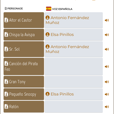
PERSONAJE
VOZ ESPAÑOLA
Antonio Fernández
Aitor el Castor
Muñoz
Chispa la Avispa
Elsa Pinillos
Antonio Fernández
Sr. Sol
Muñoz
Canción del Pirata
Feo
Gran Tony
Pequeño Snoopy
Elsa Pinillos
Ratón