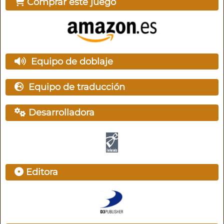
Comprar este juego
Equipo de doblaje
Equipo de traducción
Desarrolladora
Editora