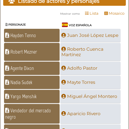
Listado de actores y personajes
Lista
Mosaico
Mostrar como
PERSONAJE
VOZ ESPAÑOLA
Hayden Tenno
Juan José López Lespe
Roberto Cuenca
Robert Mezner
Martínez
Agente Dixon
Adolfo Pastor
Nadia Sudek
Mayte Torres
Yargo Menshik
Miguel Ángel Montero
Vendedor del mercado
Aparicio Rivero
negro