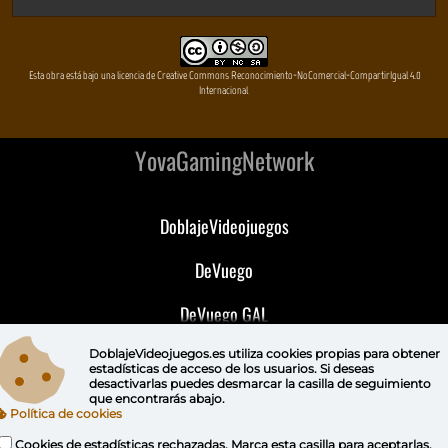
Esta obra está bajo una licencia de Creative Commons Reconocimiento-NoComercial-CompartirIgual 4.0
Internacional
YovaGamingNetwork
DoblajeVideojuegos
DeVuego
DeVuego GAL
DeVuego LATAM
DoblajeVideojuegos.es utiliza
cookies propias
para obtener
estadísticas de acceso de los usuarios. Si deseas
desactivarlas puedes
desmarcar la casilla de seguimiento
DeVuego Portugal
que encontrarás abajo.
Política de cookies
Cookies de estadísticas rechazadas. Marca esta casilla para aceptarlas.