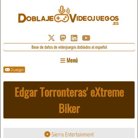
Base de datos de videojuegos doblados al español
Menú
Juego
Edgar Torronteras' eXtreme
Biker
Sierra Entertainment