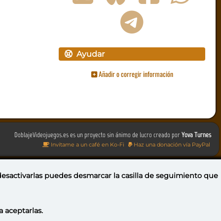
Ayudar
Añadir o corregir información
DoblajeVideojuegos.es es un proyecto sin ánimo de lucro creado por
Yova Turnes
Invítame a un café en Ko-Fi
Haz una donación vía PayPal
 desactivarlas puedes
desmarcar la casilla de seguimiento
que
a aceptarlas.