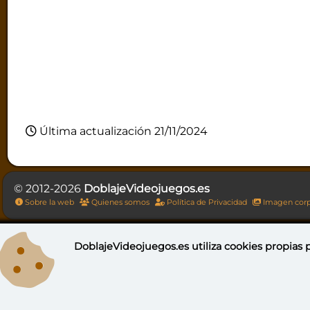
Última actualización 21/11/2024
© 2012-2026
DoblajeVideojuegos.es
Sobre la web
Quienes somos
Política de Privacidad
Imagen corp
DoblajeVideojuegos.es utiliza
cookies propias
p