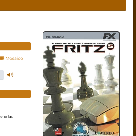
Mosaico
iene las