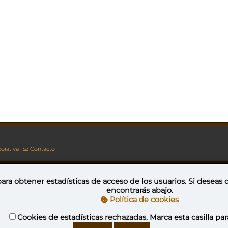
orativa
Contacto
ara obtener estadísticas de acceso de los usuarios. Si deseas
encontrarás abajo.
Esta obra está bajo una licencia de Creative Commons Reconocimiento-NoComercial-CompartirIgual 4.0 Internacional
Política de cookies
Cookies de estadísticas rechazadas. Marca esta casilla par
YovaGamingNetwork