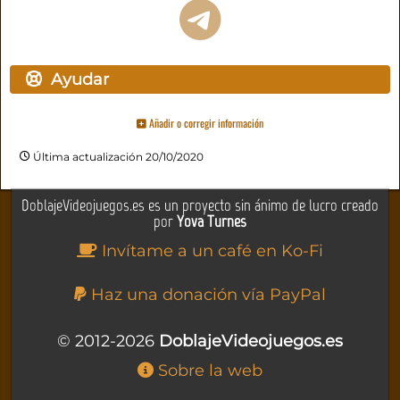
Ayudar
Añadir o corregir información
Última actualización 20/10/2020
DoblajeVideojuegos.es es un proyecto sin ánimo de lucro creado
por
Yova Turnes
Invítame a un café en Ko-Fi
Haz una donación vía PayPal
© 2012-2026
DoblajeVideojuegos.es
Sobre la web