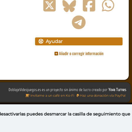
Ayudar
Añadir o corregir información
DoblajeVideojuegos.es es un proyecto sin ánimo de lucro creado por
Yova Turnes
Invítame a un café en Ko-Fi
Haz una donación vía PayPal
 desactivarlas puedes
desmarcar la casilla de seguimiento
que