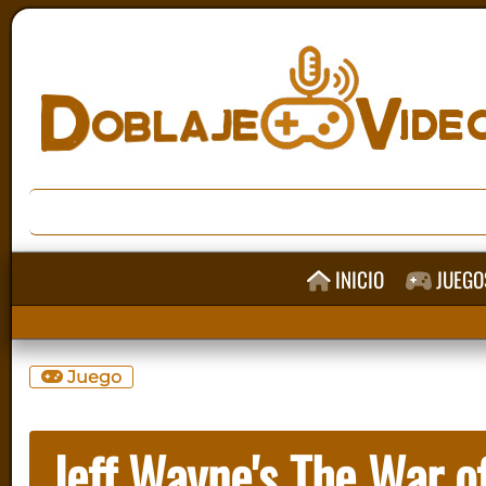
INICIO
JUEGO
Juego
Jeff Wayne's The War o