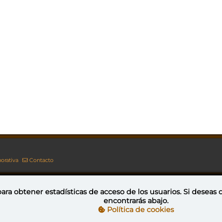
orativa
Contacto
ara obtener estadísticas de acceso de los usuarios. Si deseas
encontrarás abajo.
Esta obra está bajo una licencia de Creative Commons Reconocimiento-NoComercial-CompartirIgual 4.0 Internacional
Política de cookies