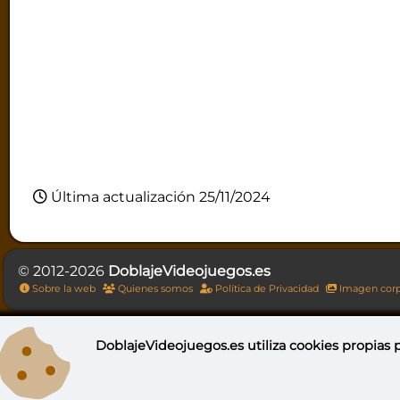
Última actualización 25/11/2024
© 2012-2026
DoblajeVideojuegos.es
Sobre la web
Quienes somos
Política de Privacidad
Imagen corp
DoblajeVideojuegos.es utiliza
cookies propias
p