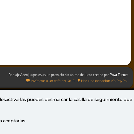
DoblajeVideojuegos.es es un proyecto sin ánimo de lucro creado por
Yova Turnes
Invítame a un café en Ko-Fi
Haz una donación vía PayPal
 desactivarlas puedes
desmarcar la casilla de seguimiento
que
a aceptarlas.
Portugal