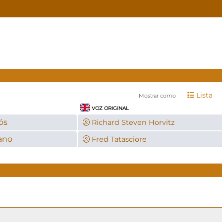
Lista
Mostrar como
VOZ ORIGINAL
ós
Richard Steven Horvitz
ano
Fred Tatasciore