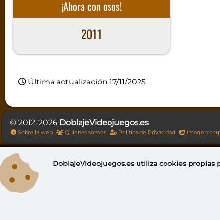
¡Ahora con osos!
2011
Última actualización 17/11/2025
© 2012-2026
DoblajeVideojuegos.es
Sobre la web
Quienes somos
Política de Privacidad
Imagen corp
DoblajeVideojuegos.es utiliza
cookies propias
p
DoblajeV