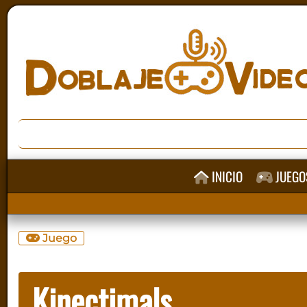
INICIO
JUEGO
Juego
Kinectimals