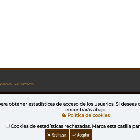
orativa
Contacto
ara obtener estadísticas de acceso de los usuarios. Si deseas
encontrarás abajo.
Esta obra está bajo una licencia de Creative Commons Reconocimiento-NoComercial-CompartirIgual 4.0 Internacional
Política de cookies
Cookies de estadísticas rechazadas. Marca esta casilla par
YovaGamingNetwork
Rechazar
Aceptar
ideojuegos
DeVuego
DeVuego GAL
DeVuego LATAM
DeVuego 