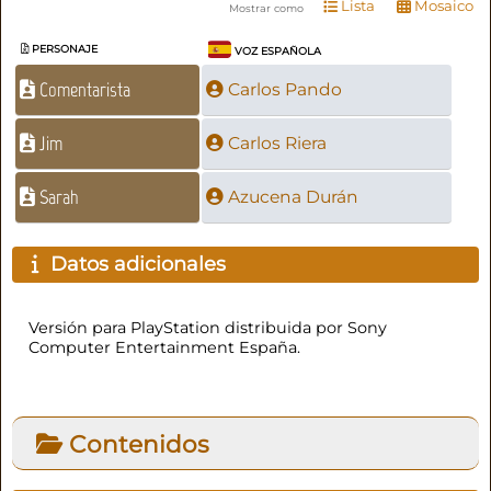
Lista
Mosaico
Mostrar como
PERSONAJE
VOZ ESPAÑOLA
Comentarista
Carlos Pando
Jim
Carlos Riera
Sarah
Azucena Durán
Datos adicionales
Versión para PlayStation distribuida por Sony
Computer Entertainment España.
Contenidos