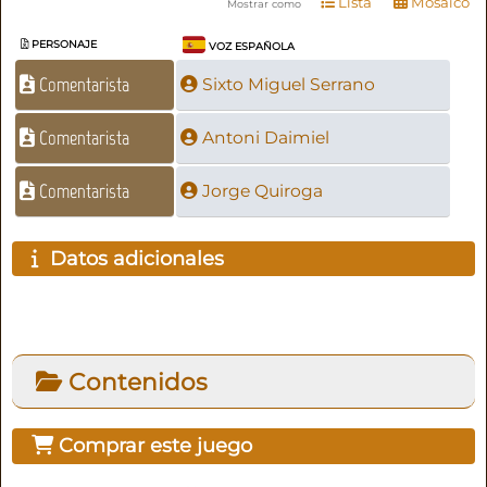
Lista
Mosaico
Mostrar como
PERSONAJE
VOZ ESPAÑOLA
Comentarista
Sixto Miguel Serrano
Comentarista
Antoni Daimiel
Comentarista
Jorge Quiroga
Datos adicionales
Contenidos
Comprar este juego