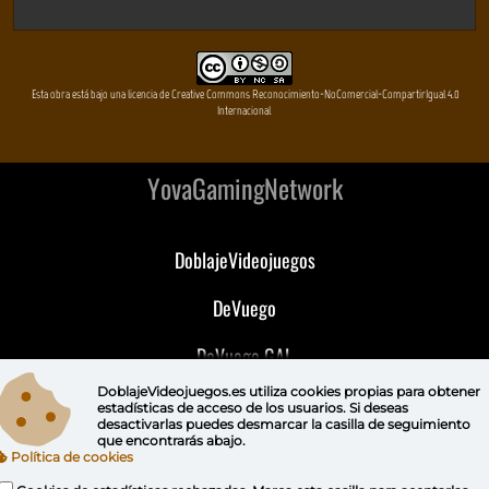
Esta obra está bajo una licencia de Creative Commons Reconocimiento-NoComercial-CompartirIgual 4.0
Internacional
YovaGamingNetwork
DoblajeVideojuegos
DeVuego
DeVuego GAL
DoblajeVideojuegos.es utiliza
cookies propias
para obtener
DeVuego LATAM
estadísticas de acceso de los usuarios. Si deseas
desactivarlas puedes
desmarcar la casilla de seguimiento
que encontrarás abajo.
DeVuego Portugal
Política de cookies