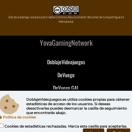
Esta obra está bajo una licencia de Creative Commons Reconocimiento-NoComercial-CompartirIgual 4.0
Internacional
YovaGamingNetwork
DoblajeVideojuegos
DeVuego
DeVuego GAL
DeVuego LATAM
DoblajeVideojuegos.es utiliza
cookies propias
para obtener
estadísticas de acceso de los usuarios. Si deseas
desactivarlas puedes
desmarcar la casilla de seguimiento
DeVuego Portugal
que encontrarás abajo.
Política de cookies
Cookies de estadísticas rechazadas. Marca esta casilla para aceptarlas.