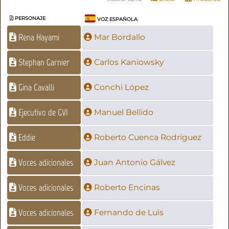
PERSONAJE
VOZ ESPAÑOLA
Rena Hayami
Mar Bordallo
Stephan Garnier
Carlos Kaniowsky
Gina Cavalli
Conchi López
Ejecutivo de GVI
Manuel Bellido
Eddie
Roberto Cuenca Rodríguez
Voces adicionales
Juan Antonio Gálvez
Voces adicionales
Roberto Encinas
Voces adicionales
Fernando de Luis