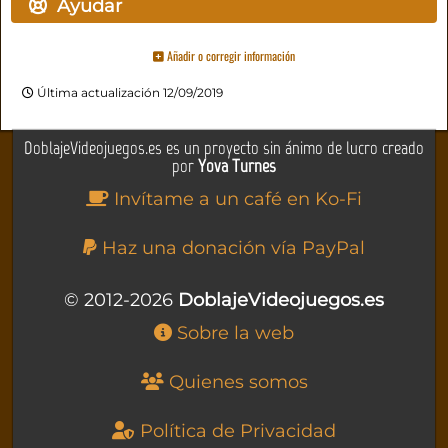
Ayudar
Añadir o corregir información
Última actualización 12/09/2019
DoblajeVideojuegos.es es un proyecto sin ánimo de lucro creado
por
Yova Turnes
Invítame a un café en Ko-Fi
Haz una donación vía PayPal
© 2012-2026
DoblajeVideojuegos.es
Sobre la web
Quienes somos
Política de Privacidad