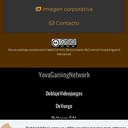
Imagen corporativa
Contacto
Esta obra está bajo una licencia de Creative Commons Reconocimiento-NoComercial-CompartirIgual 4.0
Internacional
YovaGamingNetwork
DoblajeVideojuegos
DeVuego
DeVuego GAL