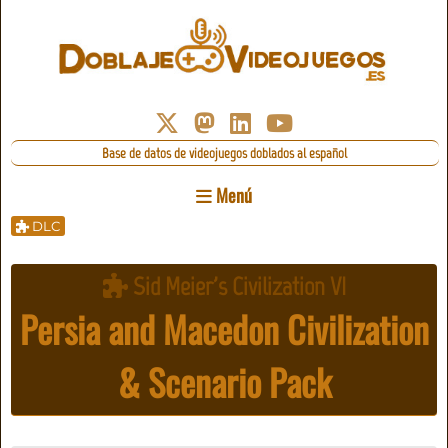
Base de datos de videojuegos doblados al español
Menú
DLC
Sid Meier's Civilization VI
Persia and Macedon Civilization
& Scenario Pack