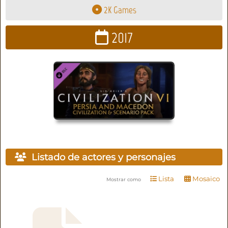
2K Games
2017
Listado de actores y personajes
Lista
Mosaico
Mostrar como