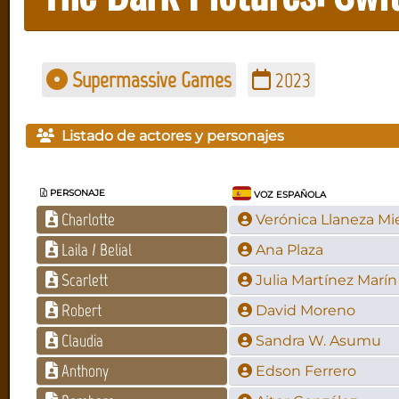
Supermassive Games
2023
Listado de actores y personajes
PERSONAJE
VOZ ESPAÑOLA
Charlotte
Verónica Llaneza Mi
Laila / Belial
Ana Plaza
Scarlett
Julia Martínez Marín
Robert
David Moreno
Claudia
Sandra W. Asumu
Anthony
Edson Ferrero