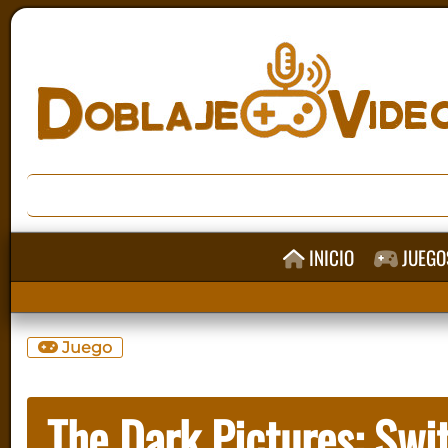
INICIO
JUEGO
Juego
The Dark Pictures: Sw