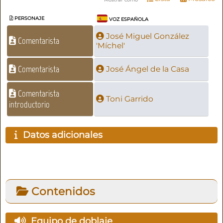
PERSONAJE
VOZ ESPAÑOLA
José Miguel González
Comentarista
'Míchel'
Comentarista
José Ángel de la Casa
Comentarista
Toni Garrido
introductorio
Datos adicionales
Contenidos
Equipo de doblaje