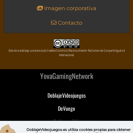
Imagen corporativa
Contacto
Esta obra está bajo una licencia de Creative Commons Reconocimiento-NoComercial-CompartirIgual 4.0
Internacional
YovaGamingNetwork
DoblajeVideojuegos
DeVuego
DeVuego GAL
DoblajeVideojuegos.es utiliza
cookies propias
para obtener