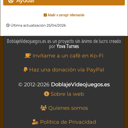
Ayudar
Añadir o corregir información
Última actualización 25/04/2026
DoblajeVideojuegos.es es un proyecto sin ánimo de lucro creado
por
Yova Turnes
Invítame a un café en Ko-Fi
Haz una donación vía PayPal
© 2012-2026
DoblajeVideojuegos.es
Sobre la web
Quienes somos
Política de Privacidad