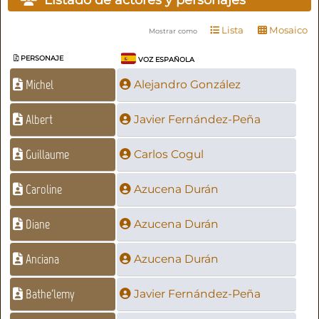
Lista
Mosaico
Mostrar como
PERSONAJE
VOZ ESPAÑOLA
Michel
Alejandro González
Albert
Javier Fernández-Peña
Guillaume
Carlos Cogul
Caroline
Azucena Durán
Diane
Azucena Durán
Anciana
Azucena Durán
Bathe'lemy
Javier Fernández-Peña