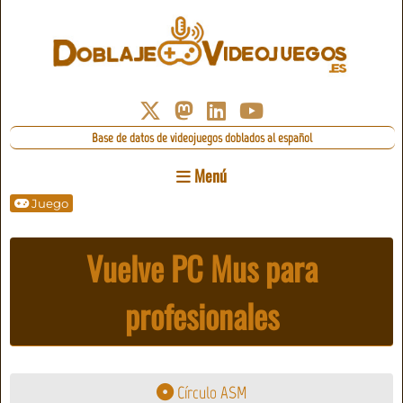
Base de datos de videojuegos doblados al español
Menú
Juego
Vuelve PC Mus para
profesionales
Círculo ASM