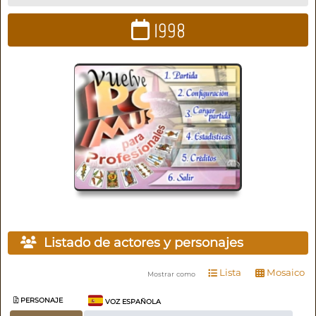
1998
Listado de actores y personajes
Lista
Mosaico
Mostrar como
PERSONAJE
VOZ ESPAÑOLA