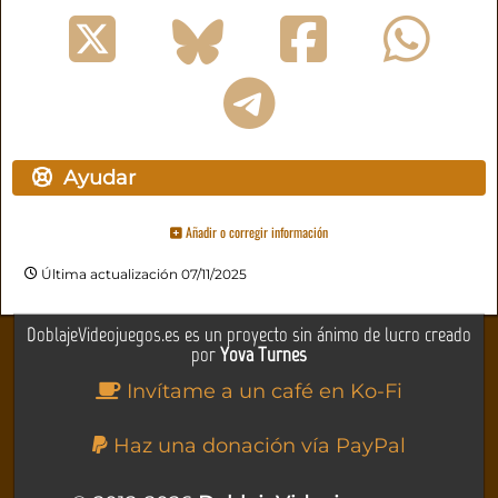
Ayudar
Añadir o corregir información
Última actualización 07/11/2025
DoblajeVideojuegos.es es un proyecto sin ánimo de lucro creado
por
Yova Turnes
Invítame a un café en Ko-Fi
Haz una donación vía PayPal