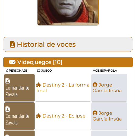
Historial de voces
Videojuegos [
10
]
PERSONAJE
JUEGO
VOZ ESPAÑOLA
Destiny 2 - La forma
Jorge
Comandante
final
García Insúa
Zavala
Jorge
Comandante
Destiny 2 - Eclipse
García Insúa
Zavala