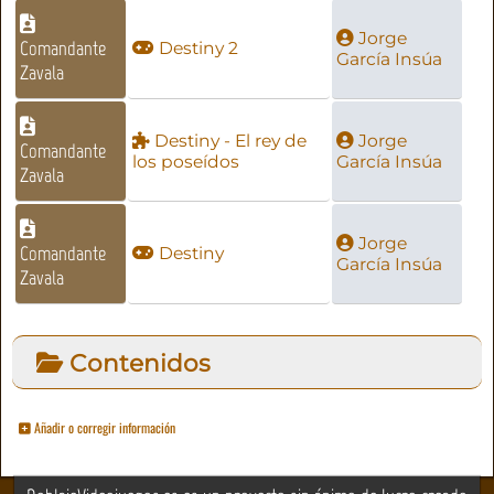
Jorge
Comandante
Destiny 2
García Insúa
Zavala
Destiny - El rey de
Jorge
Comandante
los poseídos
García Insúa
Zavala
Jorge
Comandante
Destiny
García Insúa
Zavala
Contenidos
Añadir o corregir información