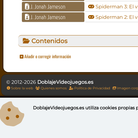
J. Jonah Jameson
Spiderman 3: El 
J. Jonah Jameson
Spiderman 2: El 
Contenidos
Añadir o corregir información
© 2012-2026
DoblajeVideojuegos.es
Sobre la web
Quienes somos
Política de Privacidad
Imagen corp
DoblajeVideojuegos.es utiliza
cookies propias
p