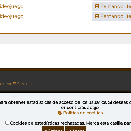
videojuego
Fernando H
videojuego
Fernando H
orativa
Contacto
ara obtener estadísticas de acceso de los usuarios. Si deseas
encontrarás abajo.
Esta obra está bajo una licencia de Creative Commons Reconocimiento-NoComercial-CompartirIgual 4.0 Internacional
Política de cookies
Cookies de estadísticas rechazadas. Marca esta casilla par
YovaGamingNetwork
Rechazar
Aceptar