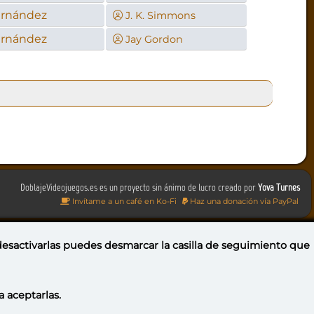
ernández
J. K. Simmons
ernández
Jay Gordon
DoblajeVideojuegos.es es un proyecto sin ánimo de lucro creado por
Yova Turnes
Invítame a un café en Ko-Fi
Haz una donación vía PayPal
 desactivarlas puedes
desmarcar la casilla de seguimiento
que
a aceptarlas.