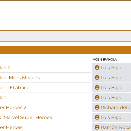
VOZ ESPAÑOLA
Man 2
Luis Bajo
an: Miles Morales
Luis Bajo
n - El atraco
Luis Bajo
Man
Luis Bajo
er Heroes 2
Richard del
.0: Marvel Super Heroes
Luis Bajo
er Heroes
Ramón Roca