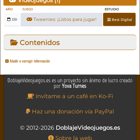
Videojuegos [
1
]
AÑO
JUEGO
ESTUDIO
Tweenies: ¡Listos para jugar!
Best Digital
2001
Contenidos
Añadir o corregir información
DoblajeVideojuegos.es es un proyecto sin ánimo de lucro creado
por
Yova Turnes
Invítame a un café en Ko-Fi
Haz una donación vía PayPal
© 2012-2026
DoblajeVideojuegos.es
Sobre la web