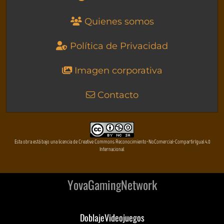
Quienes somos
Política de Privacidad
Imagen corporativa
Contacto
Esta obra está bajo una licencia de Creative Commons Reconocimiento-NoComercial-CompartirIgual 4.0
Internacional
YovaGamingNetwork
DoblajeVideojuegos