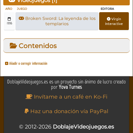
Videojuegos [
1
]
AÑO
JUEGO
EDITORA
Broken Sword: La leyenda de los
Virgin
1996
templarios
Interactive
Contenidos
Añadir o corregir información
DoblajeVideojuegos.es es un proyecto sin ánimo de lucro creado
por
Yova Turnes
Invítame a un café en Ko-Fi
Haz una donación vía PayPal
© 2012-2026
DoblajeVideojuegos.es