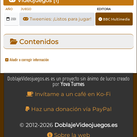
Videojuegos [
1
]
AÑO
JUEGO
EDITORA
Tweenies: ¡Listos para jugar!
BBC Multimedia
2001
Contenidos
Añadir o corregir información
DoblajeVideojuegos.es es un proyecto sin ánimo de lucro creado
por
Yova Turnes
Invítame a un café en Ko-Fi
Haz una donación vía PayPal
© 2012-2026
DoblajeVideojuegos.es
Sobre la web