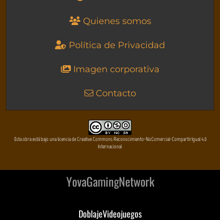
Quienes somos
Política de Privacidad
Imagen corporativa
Contacto
Esta obra está bajo una licencia de Creative Commons Reconocimiento-NoComercial-CompartirIgual 4.0
Internacional
YovaGamingNetwork
DoblajeVideojuegos