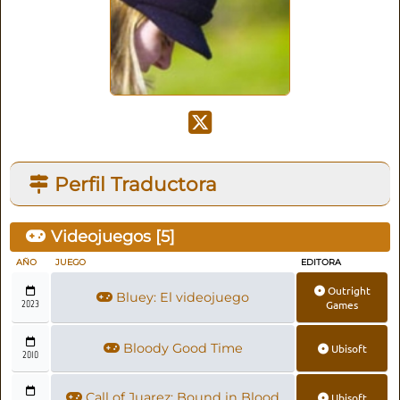
Perfil Traductora
Videojuegos [
5
]
AÑO
JUEGO
EDITORA
Outright
Bluey: El videojuego
2023
Games
Bloody Good Time
Ubisoft
2010
Call of Juarez: Bound in Blood
Ubisoft