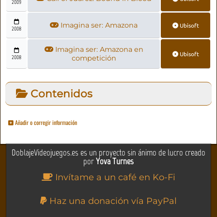
2009
Imagina ser: Amazona
Ubisoft
2008
Imagina ser: Amazona en
Ubisoft
2008
competición
Contenidos
Añadir o corregir información
DoblajeVideojuegos.es es un proyecto sin ánimo de lucro creado
por
Yova Turnes
Invítame a un café en Ko-Fi
Haz una donación vía PayPal