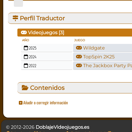
Perfil Traductor
Videojuegos [
3
]
AÑO
JUEGO
2025
Wildgate
2024
TopSpin 2K25
2022
The Jackbox Party P
Contenidos
Añadir o corregir información
© 2012-2026
DoblajeVideojuegos.es