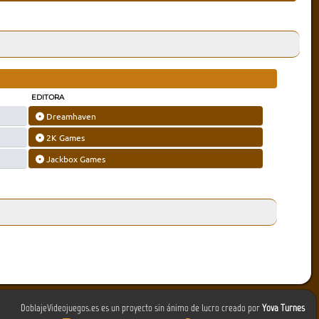
EDITORA
Dreamhaven
2K Games
Jackbox Games
DoblajeVideojuegos.es es un proyecto sin ánimo de lucro creado por
Yova Turnes