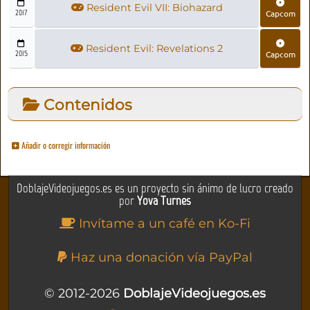
Resident Evil VII: Biohazard
2017
Capcom
Resident Evil: Revelations 2
2015
Capcom
Contenidos
Añadir o corregir información
DoblajeVideojuegos.es es un proyecto sin ánimo de lucro creado
por
Yova Turnes
Invítame a un café en Ko-Fi
Haz una donación vía PayPal
© 2012-2026
DoblajeVideojuegos.es