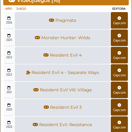
Videojuegos [
16
]
AÑO
JUEGO
EDITORA
Pragmata
2026
Capcom
Monster Hunter: Wilds
2025
Capcom
Resident Evil 4
2023
Capcom
Resident Evil 4 - Separate Ways
2023
Capcom
Resident Evil VIII: Village
2021
Capcom
Resident Evil 3
2020
Capcom
Resident Evil: Resistance
2020
Capcom