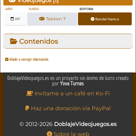
Videojuegos [
1
]
AÑO
JUEGO
EDITORA
Tekken 7
Bandai Namco
2017
Contenidos
Añadir o corregir información
DoblajeVideojuegos.es es un proyecto sin ánimo de lucro creado
por
Yova Turnes
Invítame a un café en Ko-Fi
Haz una donación vía PayPal
© 2012-2026
DoblajeVideojuegos.es
Sobre la web