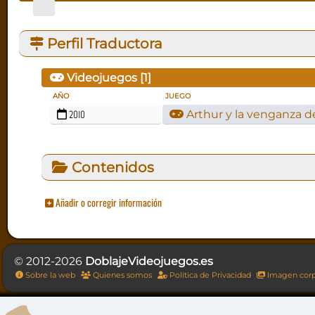
Perfil Traductora
Videojuegos [
1
]
AÑO
JUEGO
2010
Arthur y la venganza d
Contenidos
Añadir o corregir información
© 2012-2026
DoblajeVideojuegos.es
Sobre la web
Quienes somos
Política de Privacidad
Imagen corp