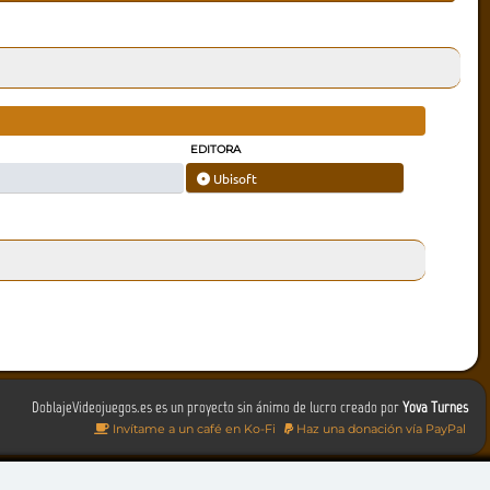
EDITORA
Ubisoft
DoblajeVideojuegos.es es un proyecto sin ánimo de lucro creado por
Yova Turnes
Invítame a un café en Ko-Fi
Haz una donación vía PayPal