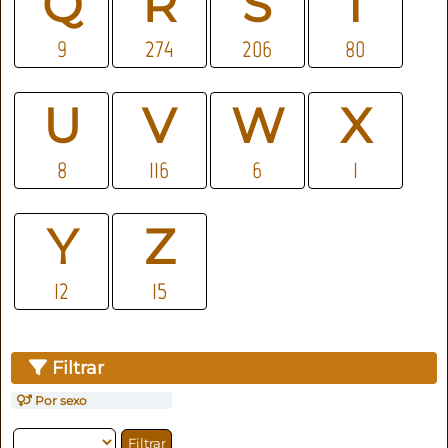
Q
R
S
T
9
274
206
80
U
V
W
X
8
116
6
1
Y
Z
12
15
Filtrar
Por sexo