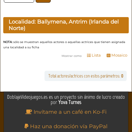
Localidad:
Ballymena, Antrim (Irlanda del
Norte)
NOTA:
sólo se muestran aquellos actores o aquellas actrices que tienen asignada
una localidad a su ficha
Lista
Mosaico
Mostrar como
Total actores/actrices con estos parámetros:
0
DoblajeVideojuegos.es es un proyecto sin ánimo de lucro creado
por
Yova Turnes
Invítame a un café en Ko-Fi
Haz una donación vía PayPal