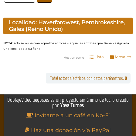
Localidad:
Haverfordwest, Pembrokeshire,
Gales (Reino Unido)
NOTA:
sólo se muestran aquellos actores o aquellas actrices que tienen asignada
una localidad a su ficha
Lista
Mosaico
Mostrar como
Total actores/actrices con estos parámetros:
0
DoblajeVideojuegos.es es un proyecto sin ánimo de lucro creado
por
Yova Turnes
Invítame a un café en Ko-Fi
Haz una donación vía PayPal