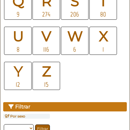
Q
R
S
T
9
274
206
80
U
V
W
X
8
116
6
1
Y
Z
12
15
Filtrar
Por sexo