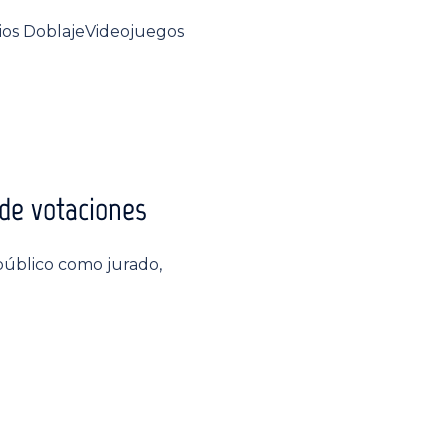
mios DoblajeVideojuegos
de votaciones
 público como jurado,