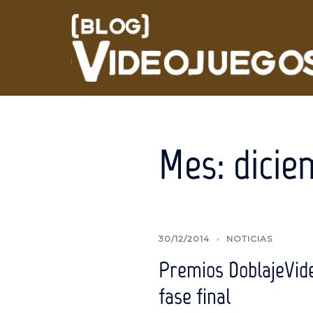
Saltar
al
contenido
Mes:
dicie
30/12/2014
NOTICIAS
Premios DoblajeVide
fase final