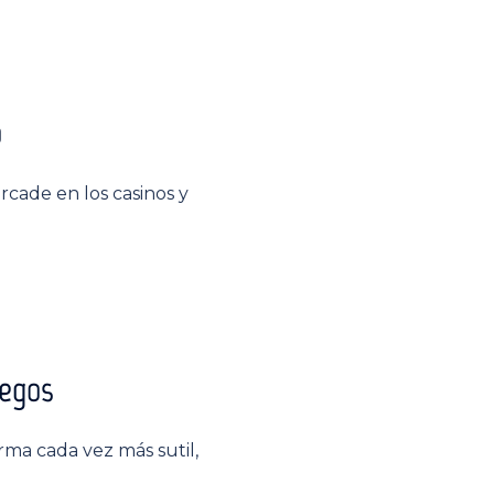
o
rcade en los casinos y
uegos
rma cada vez más sutil,