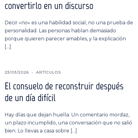
convertirlo en un discurso
Decir «no» es una habilidad social, no una prueba de
personalidad. Las personas hablan demasiado
porque quieren parecer amables, y la explicación
[…]
23/03/2026
ARTÍCULOS
El consuelo de reconstruir después
de un día difícil
Hay días que dejan huella. Un comentario mordaz,
un plazo incumplido, una conversación que no salió
bien. Lo llevas a casa sobre […]