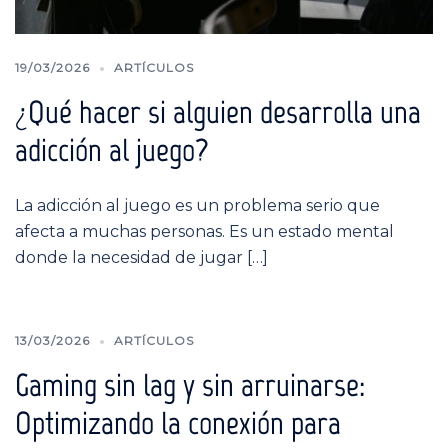
19/03/2026
ARTÍCULOS
¿Qué hacer si alguien desarrolla una
adicción al juego?
La adicción al juego es un problema serio que
afecta a muchas personas. Es un estado mental
donde la necesidad de jugar […]
13/03/2026
ARTÍCULOS
Gaming sin lag y sin arruinarse:
Optimizando la conexión para