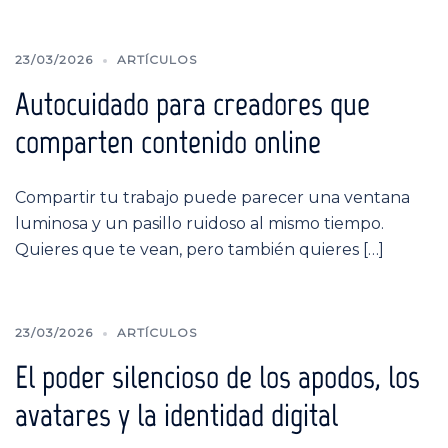
23/03/2026
ARTÍCULOS
Autocuidado para creadores que
comparten contenido online
Compartir tu trabajo puede parecer una ventana
luminosa y un pasillo ruidoso al mismo tiempo.
Quieres que te vean, pero también quieres […]
23/03/2026
ARTÍCULOS
El poder silencioso de los apodos, los
avatares y la identidad digital