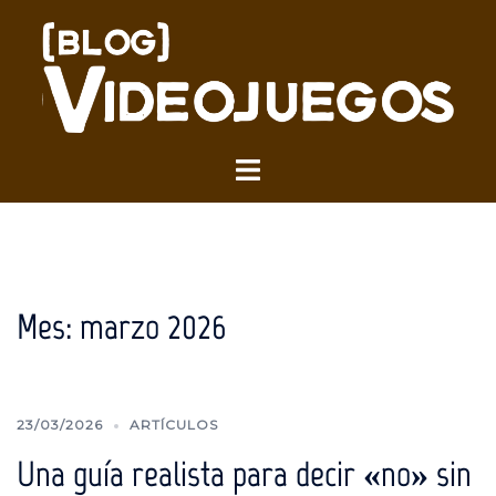
Saltar
al
contenido
Alternar
menú
Mes:
marzo 2026
23/03/2026
ARTÍCULOS
Una guía realista para decir «no» sin