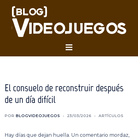
Saltar
al
contenido
Alternar
menú
El consuelo de reconstruir después
de un día difícil
POR
BLOGVIDEOJUEGOS
23/03/2026
ARTÍCULOS
Hay días que dejan huella. Un comentario mordaz,