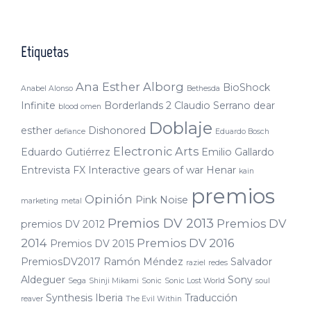
Etiquetas
Ana Esther Alborg
BioShock
Anabel Alonso
Bethesda
Infinite
Borderlands 2
Claudio Serrano
dear
blood omen
Doblaje
esther
Dishonored
defiance
Eduardo Bosch
Electronic Arts
Eduardo Gutiérrez
Emilio Gallardo
Entrevista
FX Interactive
gears of war
Henar
kain
premios
Opinión
Pink Noise
marketing
metal
Premios DV 2013
Premios DV
premios DV 2012
2014
Premios DV 2016
Premios DV 2015
PremiosDV2017
Ramón Méndez
Salvador
raziel
redes
Aldeguer
Sony
Sega
Shinji Mikami
Sonic
Sonic Lost World
soul
Synthesis Iberia
Traducción
reaver
The Evil Within