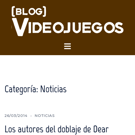
Saltar
al
contenido
Alternar
menú
Categoría:
Noticias
26/03/2014
NOTICIAS
Los autores del doblaje de Dear