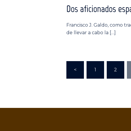
Dos aficionados esp
Francisco J. Galdo, como tr
de llevar a cabo la […]
Paginación
<
1
2
de
entradas