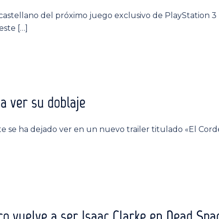
l castellano del próximo juego exclusivo de PlayStation 3
este […]
ja ver su doblaje
te se ha dejado ver en un nuevo trailer titulado «El Co
o vuelve a ser Isaac Clarke en Dead Spa