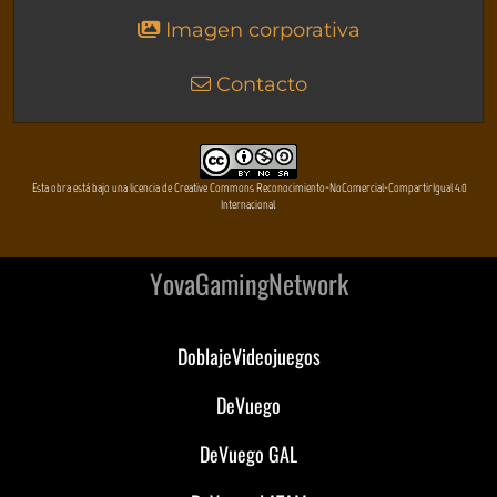
Imagen corporativa
Contacto
Esta obra está bajo una licencia de Creative Commons Reconocimiento-NoComercial-CompartirIgual 4.0
Internacional
YovaGamingNetwork
DoblajeVideojuegos
DeVuego
DeVuego GAL