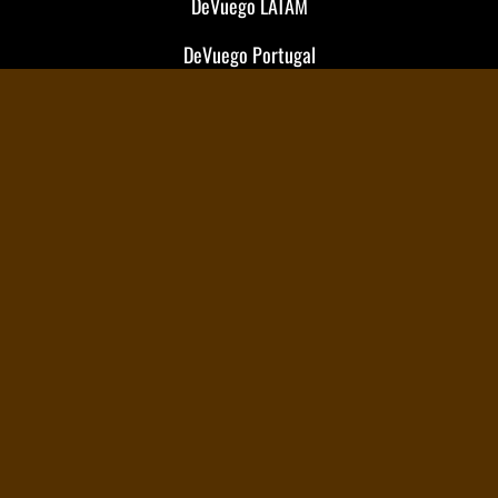
DeVuego LATAM
DeVuego Portugal