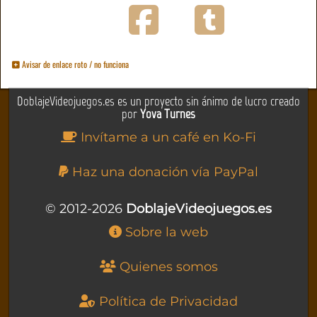
Avisar de enlace roto / no funciona
DoblajeVideojuegos.es es un proyecto sin ánimo de lucro creado
por
Yova Turnes
Invítame a un café en Ko-Fi
Haz una donación vía PayPal
© 2012-2026
DoblajeVideojuegos.es
Sobre la web
Quienes somos
Política de Privacidad