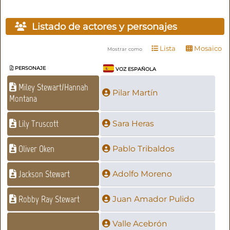
Listado de actores y personajes
Lista
Mosaico
Mostrar como
PERSONAJE
VOZ ESPAÑOLA
Miley Stewart/Hannah
Pilar Martín
Montana
Lily Truscott
Sara Heras
Oliver Oken
Pablo Tribaldos
Jackson Stewart
Adolfo Moreno
Robby Ray Stewart
Juan Amador Pulido
Valle Acebrón