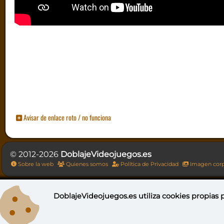
Avisar de enlace roto / no funciona
© 2012-2026
DoblajeVideojuegos.es
Sobre la web
Quienes somos
Política de Privacidad
Imagen corp
DoblajeVideojuegos.es utiliza
cookies propias
p