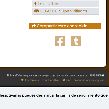
Lex Luthor
LEGO DC Súper-Villanos
Compartir este contenido
DoblajeVideojuegos.es es un proyecto sin ánimo de lucro creado por
Yova Turnes
Invítame a un café en Ko-Fi
Haz una donación vía PayPal
 desactivarlas puedes
desmarcar la casilla de seguimiento
que