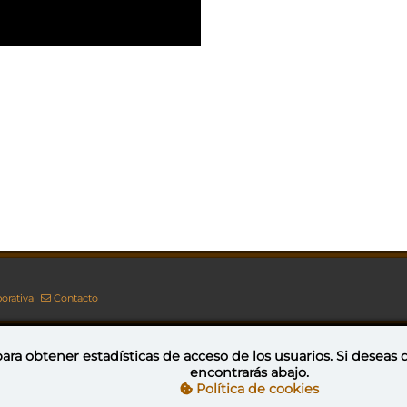
orativa
Contacto
ara obtener estadísticas de acceso de los usuarios. Si deseas
encontrarás abajo.
Esta obra está bajo una licencia de Creative Commons Reconocimiento-NoComercial-CompartirIgual 4.0 Internacional
Política de cookies