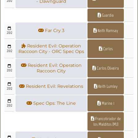
2012
- Dawnguard
Guardia
Far Cry 3
Keith Ramsay
2012
Resident Evil: Operation
Carlos
2012
Raccoon City - ORC Spec Ops
Resident Evil: Operation
Carlos Oliveira
2012
Raccoon City
Resident Evil: Revelations
Keith Lumley
2012
Spec Ops: The Line
Marine 1
2012
Francotirador de
los Malditos (MJ)