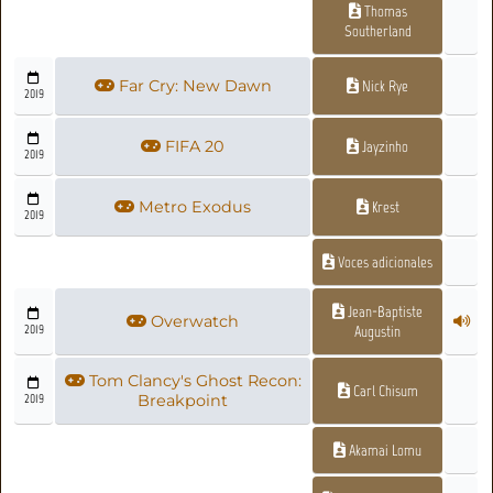
Thomas
Southerland
Far Cry: New Dawn
Nick Rye
2019
FIFA 20
Jayzinho
2019
Metro Exodus
Krest
2019
Voces adicionales
Jean-Baptiste
Overwatch
2019
Augustin
Tom Clancy's Ghost Recon:
Carl Chisum
2019
Breakpoint
Akamai Lomu