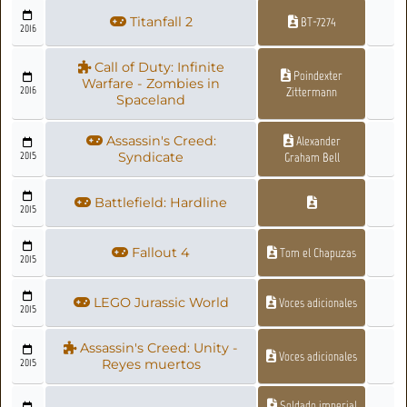
Titanfall 2
BT-7274
2016
Call of Duty: Infinite
Poindexter
Warfare - Zombies in
2016
Zittermann
Spaceland
Assassin's Creed:
Alexander
2015
Syndicate
Graham Bell
Battlefield: Hardline
2015
Fallout 4
Tom el Chapuzas
2015
LEGO Jurassic World
Voces adicionales
2015
Assassin's Creed: Unity -
Voces adicionales
2015
Reyes muertos
Soldado imperial