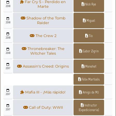
Far Cry 5 - Perdido en
Nick Rye
2018
Marte
Shadow of the Tomb
Miguel
2018
Raider
The Crew 2
Tío
2018
Thronebreaker: The
Gabor Zigrin
2018
Witcher Tales
Assassin's Creed: Origins
Menehet
2017
Félix Martialis
Mafia III - ¡Más rápido!
Amigo de MJ
2017
Instructor
Call of Duty: WWII
2017
(Expedicionaria)