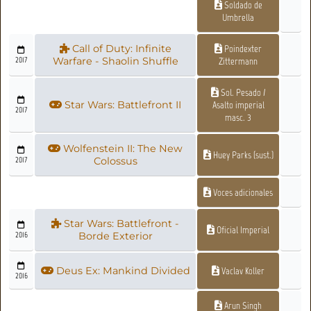
Soldado de
Umbrella
Call of Duty: Infinite
Poindexter
2017
Warfare - Shaolin Shuffle
Zittermann
Sol. Pesado /
Star Wars: Battlefront II
Asalto imperial
2017
masc. 3
Wolfenstein II: The New
Huey Parks (sust.)
2017
Colossus
Voces adicionales
Star Wars: Battlefront -
Oficial Imperial
2016
Borde Exterior
Deus Ex: Mankind Divided
Vaclav Koller
2016
Arun Singh