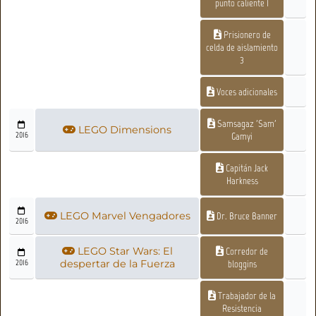
punto caliente 1
Prisionero de
celda de aislamiento
3
Voces adicionales
Samsagaz 'Sam'
LEGO Dimensions
2016
Gamyi
Capitán Jack
Harkness
LEGO Marvel Vengadores
Dr. Bruce Banner
2016
LEGO Star Wars: El
Corredor de
2016
despertar de la Fuerza
bloggins
Trabajador de la
Resistencia