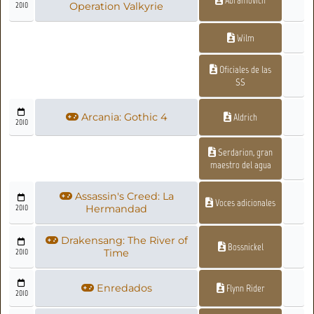
2010
Operation Valkyrie
Wilm
Oficiales de las
SS
Arcania: Gothic 4
Aldrich
2010
Serdarion, gran
maestro del agua
Assassin's Creed: La
Voces adicionales
2010
Hermandad
Drakensang: The River of
Bossnickel
2010
Time
Enredados
Flynn Rider
2010