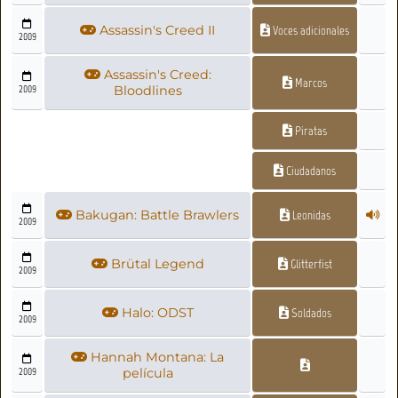
Assassin's Creed II
Voces adicionales
2009
Assassin's Creed:
Marcos
2009
Bloodlines
Piratas
Ciudadanos
Bakugan: Battle Brawlers
Leonidas
2009
Brütal Legend
Glitterfist
2009
Halo: ODST
Soldados
2009
Hannah Montana: La
2009
película