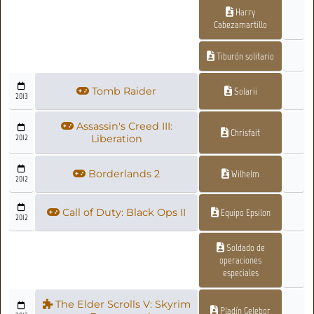
Harry
Cabezamartillo
Tiburón solitario
Tomb Raider
Solarii
2013
Assassin's Creed III:
Chrisfait
2012
Liberation
Borderlands 2
Wilhelm
2012
Call of Duty: Black Ops II
Equipo Epsilon
2012
Soldado de
operaciones
especiales
The Elder Scrolls V: Skyrim
Pladín Gelebor