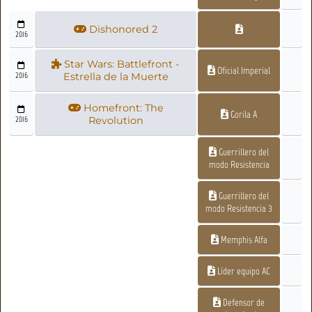
Dishonored 2
2016
Star Wars: Battlefront -
Oficial Imperial
2016
Estrella de la Muerte
Homefront: The
Gorila A
2016
Revolution
Guerrillero del
modo Resistencia
Guerrillero del
modo Resistencia 3
Memphis Alfa
Líder equipo AC
Defensor de