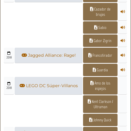
Cazador de
brujas
Sabio
Gabor Zigrin
Jagged Alliance: Rage!
Francotirador
2018
Guardia
Amo de los
LEGO DC Súper-Villanos
2018
espejos
Kent Clarkson /
Ultraman
Johnny Quick