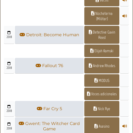
Nocheterna
(Militar)
Detective Gavin
Detroit: Become Human
2018
Reed
Elijah Kamski
Fallout 76
Andrew Rhodes
2018
MODUS
Voces adicionales
Far Cry 5
Nick Rye
2018
Gwent: The Witcher Card
Asesino
2018
Game