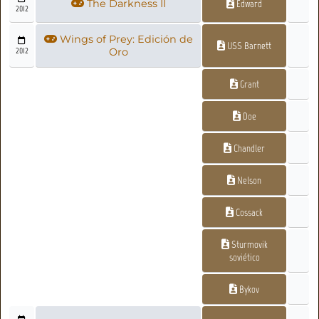
The Darkness II
Edward
2012
Wings of Prey: Edición de
USS Barnett
2012
Oro
Grant
Doe
Chandler
Nelson
Cossack
Sturmovik
soviético
Bykov