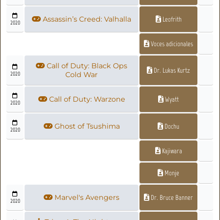
Assassin’s Creed: Valhalla
Leofrith
2020
Voces adicionales
Call of Duty: Black Ops
Dr. Lukas Kurtz
2020
Cold War
Call of Duty: Warzone
Wyatt
2020
Ghost of Tsushima
Dochu
2020
Kajiwara
Monje
Marvel's Avengers
Dr. Bruce Banner
2020