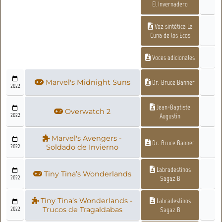
El Invernadero
Voz sintética La
Cuna de los Ecos
Voces adicionales
Marvel's Midnight Suns
Dr. Bruce Banner
2022
Jean-Baptiste
Overwatch 2
2022
Augustin
Marvel's Avengers -
Dr. Bruce Banner
2022
Soldado de Invierno
Labradestinos
Tiny Tina’s Wonderlands
2022
Sagaz B
Tiny Tina’s Wonderlands -
Labradestinos
2022
Trucos de Tragaldabas
Sagaz B