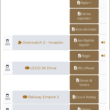
Raptor-1
Fuerzas
especiales 1
Voces adicionales
Jean-Baptiste
Overwatch 2 - Invasión
2023
Augustin
Reggie
LEGO 2K Drive
Otto y Manuel
2023
Secuaz de
Sombra
Railway Empire 2
Cyrus K. Holliday
2023
Simeon