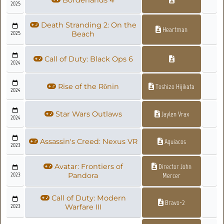
2025
Death Stranding 2: On the
Heartman
2025
Beach
Call of Duty: Black Ops 6
2024
Rise of the Rōnin
Toshizo Hijikata
2024
Star Wars Outlaws
Jaylen Vrax
2024
Assassin's Creed: Nexus VR
Aquiacos
2023
Avatar: Frontiers of
Director John
2023
Pandora
Mercer
Call of Duty: Modern
Bravo-2
2023
Warfare III