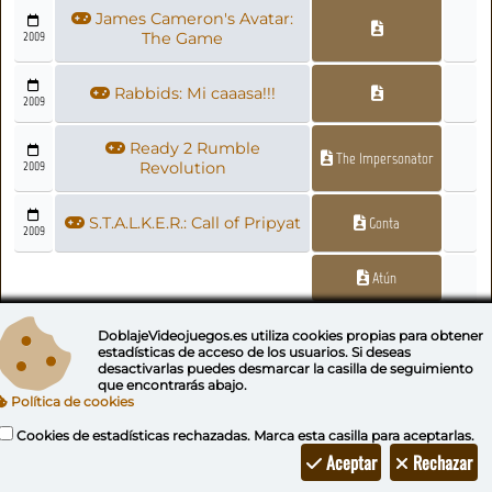
James Cameron's Avatar:
2009
The Game
Rabbids: Mi caaasa!!!
2009
Ready 2 Rumble
The Impersonator
2009
Revolution
S.T.A.L.K.E.R.: Call of Pripyat
Gonta
2009
Atún
El Hawaiano
DoblajeVideojuegos.es utiliza
cookies propias
para obtener
estadísticas de acceso de los usuarios. Si deseas
desactivarlas puedes
desmarcar la casilla de seguimiento
Pedernal
que encontrarás abajo.
Política de cookies
Topol
Cookies de estadísticas rechazadas. Marca esta casilla para aceptarlas.
Aceptar
Rechazar
Cor. Kovalsky