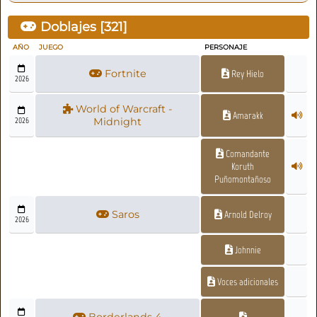
Doblajes [
321
]
AÑO
JUEGO
PERSONAJE
Fortnite
Rey Hielo
2026
World of Warcraft -
Amarakk
2026
Midnight
Comandante
Koruth
Puñomontañoso
Saros
Arnold Delroy
2026
Johnnie
Voces adicionales
Borderlands 4