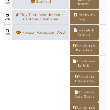
Starfield
2023
Bankowski
Tiny Tina’s Wonderlands -
Labradestinos
2022
Captoras culebrosas
Sagaz B
Herborista de
Horizon Forbidden West
2022
Cantollano
Voz sintética de
Mar de Arena
Voz sintética de
Far Zenith
Voz sintética
Araña Violinista
Voz sintética
Control Maestro
Voz sintética de