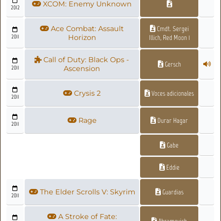
XCOM: Enemy Unknown
2012
Ace Combat: Assault
Cmdt. Sergei
2011
Horizon
Illich, Red Moon 1
Call of Duty: Black Ops -
Gersch
2011
Ascension
Crysis 2
Voces adicionales
2011
Rage
Durar Hagar
2011
Gabe
Eddie
The Elder Scrolls V: Skyrim
Guardias
2011
A Stroke of Fate:
Abramovich