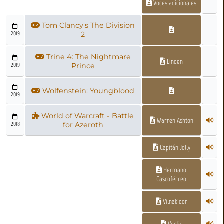
Voces adicionales
Tom Clancy's The Division
2019
2
Trine 4: The Nightmare
Linden
2019
Prince
Wolfenstein: Youngblood
2019
World of Warcraft - Battle
Warren Ashton
2018
for Azeroth
Capitán Jolly
Hermano
Cascoférreo
Vilnak'dor
Vectis