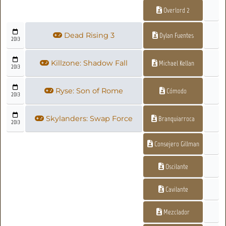
Overlord 2
Dead Rising 3
Dylan Fuentes
2013
Killzone: Shadow Fall
Michael Kellan
2013
Ryse: Son of Rome
Cómodo
2013
Skylanders: Swap Force
Branquiarroca
2013
Consejero Gillman
Oscilante
Cavilante
Mezclador