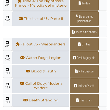
Trine 4: The Nightmare
Linden
2020
Prince - Melodía del misterio
Líder de los
The Last of Us: Parte II
2020
prisioneros
Voces adicionales
Fallout 76 - Wastelanders
Dr. Lee
2020
Watch Dogs: Legion
Recluta jugable
2020
Blood & Truth
Mike Deacon
2019
Call of Duty: Modern
Jackson Wyatt
2019
Warfare
Death Stranding
Heartman
2019