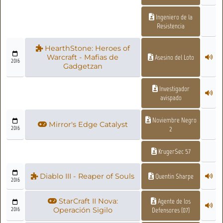
Ingeniero de la
Resistencia
HearthStone: Heroes of
Warcraft - Mafias de
Asesino del Loto
2016
Gadgetzan
Investigador
avispado
Noviembre Negro
Mirror's Edge Catalyst
2016
2
KrugerSec 57
Diablo III - Reaper of Souls
Quentin Sharpe
2016
StarCraft II Nova:
Agente de los
2016
Operación Sigilo
Defensores (07)