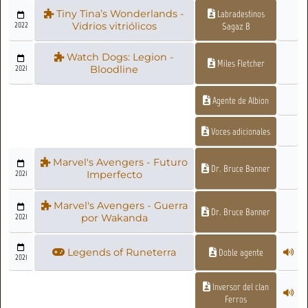
Tiny Tina’s Wonderlands -
Labradestinos
2022
Vidrios vitriólicos
Sagaz B
Watch Dogs: Legion -
Miles Fletcher
2021
Bloodline
Agente de Albion
Voces adicionales
Marvel's Avengers - Futuro
Dr. Bruce Banner
2021
Imperfecto
Marvel's Avengers - Guerra
Dr. Bruce Banner
2021
por Wakanda
Legends of Runeterra
Doble agente
2021
Inversor del clan
Ferros