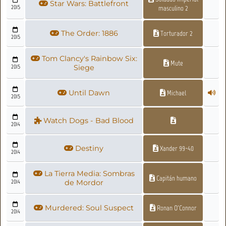
Star Wars: Battlefront
2015
masculino 2
The Order: 1886
Torturador 2
2015
Tom Clancy's Rainbow Six:
Mute
2015
Siege
Until Dawn
Michael
2015
Watch Dogs - Bad Blood
2014
Destiny
Xander 99-40
2014
La Tierra Media: Sombras
Capitán humano
2014
de Mordor
Murdered: Soul Suspect
Ronan O'Connor
2014