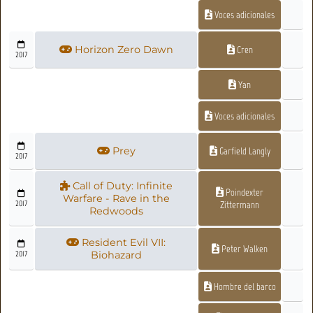
Voces adicionales
Horizon Zero Dawn
Cren
2017
Yan
Voces adicionales
Prey
Garfield Langly
2017
Call of Duty: Infinite
Poindexter
Warfare - Rave in the
2017
Zittermann
Redwoods
Resident Evil VII:
Peter Walken
2017
Biohazard
Hombre del barco