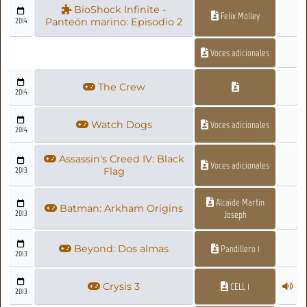
BioShock Infinite -
Felix Molley
2014
Panteón marino: Episodio 2
Voces adicionales
The Crew
2014
Watch Dogs
Voces adicionales
2014
Assassin's Creed IV: Black
Voces adicionales
2013
Flag
Alcaide Martin
Batman: Arkham Origins
2013
Joseph
Beyond: Dos almas
Pandillero 1
2013
Crysis 3
CELL 1
2013