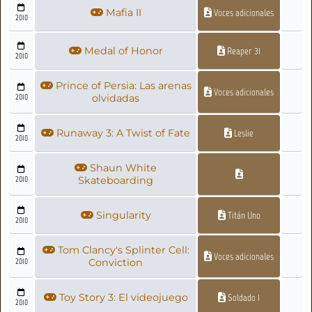
Mafia II
Voces adicionales
2010
Medal of Honor
Reaper 31
2010
Prince of Persia: Las arenas
Voces adicionales
2010
olvidadas
Runaway 3: A Twist of Fate
Leslie
2010
Shaun White
2010
Skateboarding
Singularity
Titán Uno
2010
Tom Clancy's Splinter Cell:
Voces adicionales
2010
Conviction
Toy Story 3: El videojuego
Soldado 1
2010