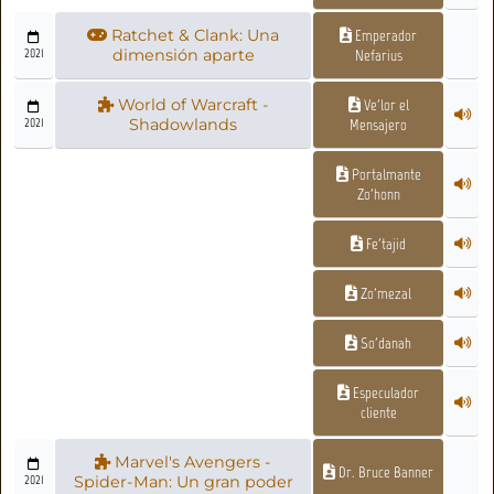
Ratchet & Clank: Una
Emperador
2021
dimensión aparte
Nefarius
World of Warcraft -
Ve'lor el
2021
Shadowlands
Mensajero
Portalmante
Zo'honn
Fe'tajid
Zo'mezal
So'danah
Especulador
cliente
Marvel's Avengers -
Dr. Bruce Banner
2021
Spider-Man: Un gran poder