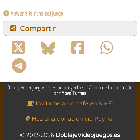
Volver a la ficha del juego
Compartir
DoblajeVideojuegos.es es un proyecto sin ánimo de lucro creado
por
Yova Turnes
Invítame a un café en Ko-Fi
Haz una donación vía PayPal
© 2012-2026
DoblajeVideojuegos.es