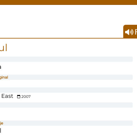
F
ul
a
ginal
 East
2007
je
l