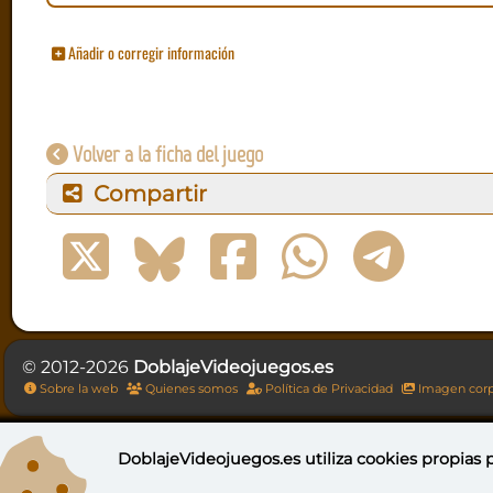
Añadir o corregir información
Volver a la ficha del juego
Compartir
© 2012-2026
DoblajeVideojuegos.es
Sobre la web
Quienes somos
Política de Privacidad
Imagen corp
DoblajeVideojuegos.es utiliza
cookies propias
p