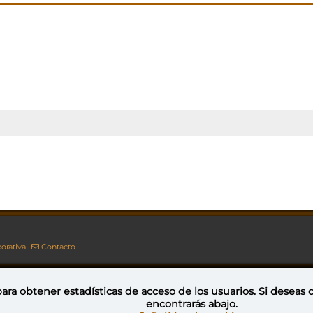
orativa
Contacto
ara obtener estadísticas de acceso de los usuarios. Si deseas
encontrarás abajo.
Esta obra está bajo una licencia de Creative Commons Reconocimiento-NoComercial-CompartirIgual 4.0 Internacional