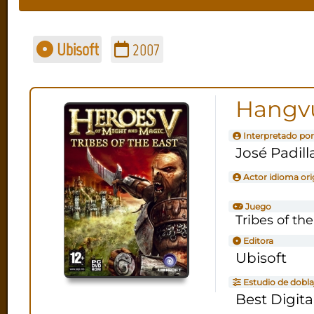
Ubisoft
2007
Hangv
Interpretado por
José Padill
Actor idioma ori
Juego
Tribes of the
Editora
Ubisoft
Estudio de dobla
Best Digita