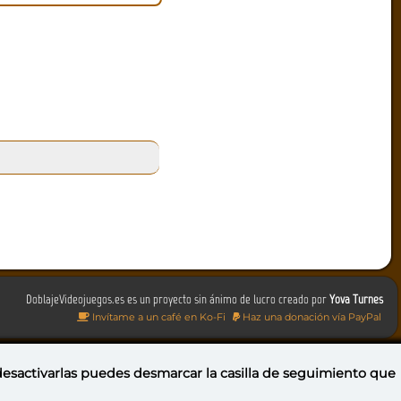
DoblajeVideojuegos.es es un proyecto sin ánimo de lucro creado por
Yova Turnes
Invítame a un café en Ko-Fi
Haz una donación vía PayPal
 desactivarlas puedes
desmarcar la casilla de seguimiento
que