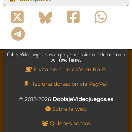
DoblajeVideojuegos.es es un proyecto sin ánimo de lucro creado
por
Yova Turnes
Invítame a un café en Ko-Fi
Haz una donación vía PayPal
© 2012-2026
DoblajeVideojuegos.es
Sobre la web
Quienes somos