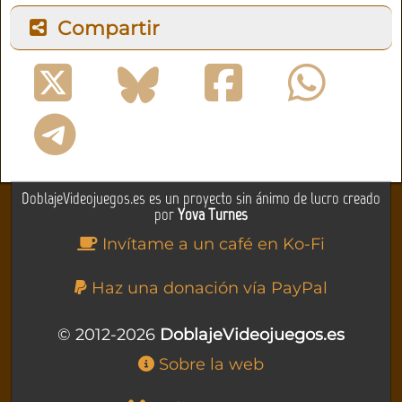
Compartir
DoblajeVideojuegos.es es un proyecto sin ánimo de lucro creado
por
Yova Turnes
Invítame a un café en Ko-Fi
Haz una donación vía PayPal
© 2012-2026
DoblajeVideojuegos.es
Sobre la web