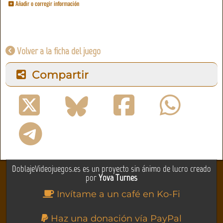
Añadir o corregir información
Volver a la ficha del juego
Compartir
DoblajeVideojuegos.es es un proyecto sin ánimo de lucro creado
por
Yova Turnes
Invítame a un café en Ko-Fi
Haz una donación vía PayPal