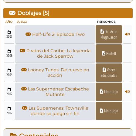
Doblajes [
5
]
AÑO
JUEGO
PERSONAJE
Dr. Arne
Half-Life 2: Episode Two
2007
Magnusson
Piratas del Caribe: La leyenda
Pintell
2006
de Jack Sparrow
Looney Tunes: De nuevo en
Voces
2004
acción
adicionales
Las Supernenas: Escabeche
Mojo Jojo
2002
Mutante
Las Supernenas: Townsville
Mojo Jojo
2002
donde se juega sin fin
Contenidos