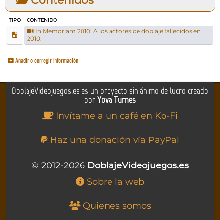
TIPO
CONTENIDO
In Memoriam 2010. A los actores de doblaje fallecidos en
2010.
Añadir o corregir información
DoblajeVideojuegos.es es un proyecto sin ánimo de lucro creado
por
Yova Turnes
Invítame a un café en Ko-Fi
Haz una donación vía PayPal
© 2012-2026
DoblajeVideojuegos.es
Sobre la web
Quienes somos