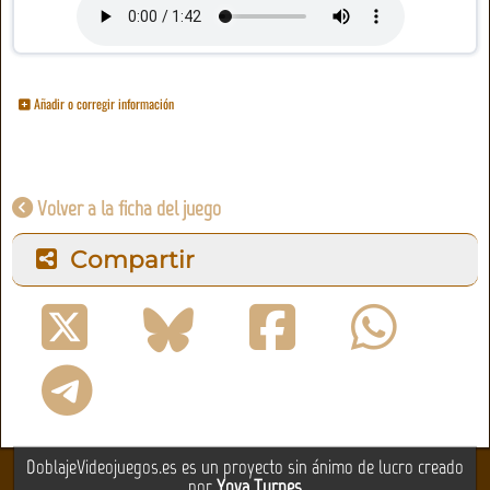
Añadir o corregir información
Volver a la ficha del juego
Compartir
DoblajeVideojuegos.es es un proyecto sin ánimo de lucro creado
por
Yova Turnes